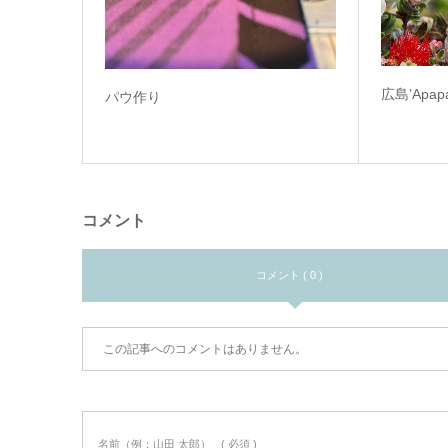
広島’Apap
パウ作り
コメント
コメント ( 0 )
この記事へのコメントはありません。
名前（例：山田 太郎）
( 必須 )