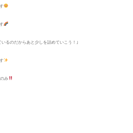
す
す
ているのだからあと少しを詰めていこう！｣
す
のみ