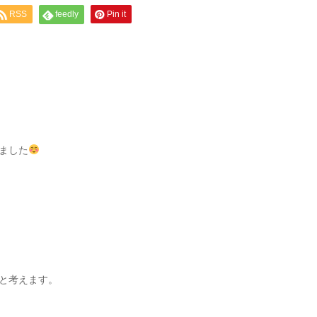
RSS
feedly
Pin it
きました
と考えます。