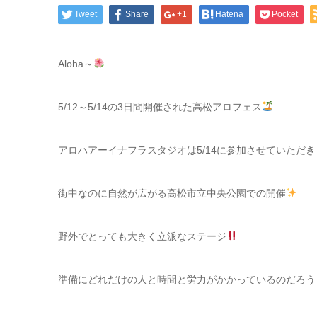
Tweet
Share
+1
Hatena
Pocket
Aloha～
5/12～5/14の3日間開催された高松アロフェス
アロハアーイナフラスタジオは5/14に参加させていただ
街中なのに自然が広がる高松市立中央公園での開催
野外でとっても大きく立派なステージ
準備にどれだけの人と時間と労力がかかっているのだろう