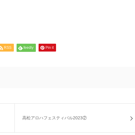
RSS
feedly
Pin it
高松アロハフェスティバル2023②