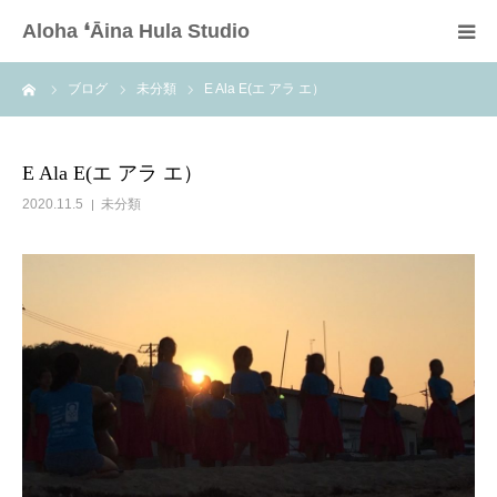
Aloha ❛Āina Hula Studio
ーム
ブログ
未分類
E Ala E(エ アラ エ）
HOME
アロハアーイナ
E Ala E(エ アラ エ）
2020.11.5
未分類
講師
体験教室
スタジオ一覧